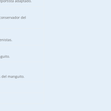
eportista adaptado.
conservador del
enistas.
guito.
s del manguito.