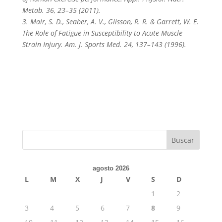
Metab. 36, 23–35 (2011).
3. Mair, S. D., Seaber, A. V., Glisson, R. R. & Garrett, W. E.
The Role of Fatigue in Susceptibility to Acute Muscle
Strain Injury. Am. J. Sports Med. 24, 137–143 (1996).
agosto 2026
L
M
X
J
V
S
D
1
2
3
4
5
6
7
8
9