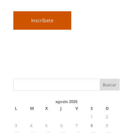
Inscríbete
agosto 2026
L
M
X
J
V
S
D
1
2
3
4
5
6
7
8
9